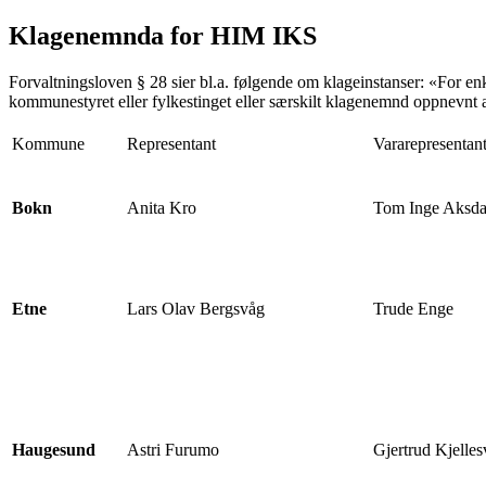
Klagenemnda for HIM IKS
Forvaltningsloven § 28 sier bl.a. følgende om klageinstanser: «For e
kommunestyret eller fylkestinget eller særskilt klagenemnd oppnevn
Kommune
Representant
Vararepresentan
Bokn
Anita Kro
Tom Inge Aksda
Etne
Lars Olav Bergsvåg
Trude Enge
Haugesund
Astri Furumo
Gjertrud Kjelles