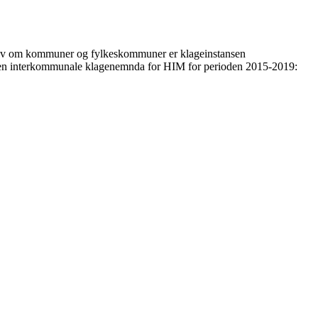
av lov om kommuner og fylkeskommuner er klageinstansen
l den interkommunale klagenemnda for HIM for perioden 2015-2019: