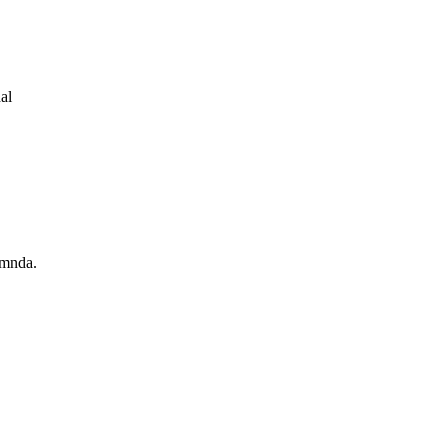
al
emnda.