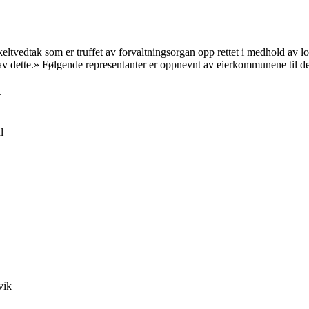
nkeltvedtak som er truffet av forvaltningsorgan opp rettet i medhold 
t av dette.» Følgende representanter er oppnevnt av eierkommunene ti
t
l
vik